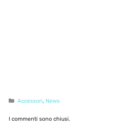
Categorie
Accessori
,
News
I commenti sono chiusi.