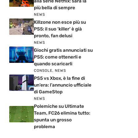
alla serie Netflix: sarà la
più bella di sempre
NEWS
Killzone non esce più su
PS5: il suo ‘killer’ è già
pronto, fan delusi
NEWS
Giochi gratis annunciati su
PS5: come ottenerli e
quando scaricarli
CONSOLE
,
NEWS
PS5 vs Xbox, è la fine di
un’era: l’annuncio ufficiale
di GameStop
NEWS
Polemiche su Ultimate
Team, FC26 elimina tutto:
spunta un grosso
problema