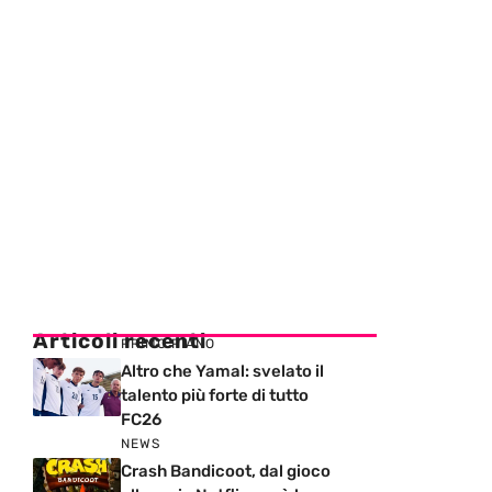
Articoli recenti
PRIMO PIANO
Altro che Yamal: svelato il
talento più forte di tutto
FC26
NEWS
Crash Bandicoot, dal gioco