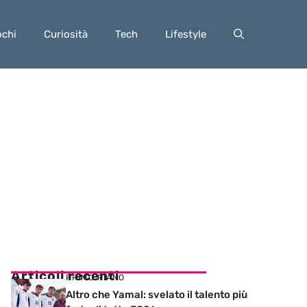
ochi
Curiosità
Tech
Lifestyle
Articoli recenti
PRIMO PIANO
Altro che Yamal: svelato il talento più