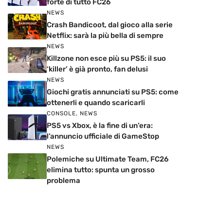
forte di tutto FC26
NEWS
Crash Bandicoot, dal gioco alla serie
Netflix: sarà la più bella di sempre
NEWS
Killzone non esce più su PS5: il suo
‘killer’ è già pronto, fan delusi
NEWS
Giochi gratis annunciati su PS5: come
ottenerli e quando scaricarli
CONSOLE
,
NEWS
PS5 vs Xbox, è la fine di un’era:
l’annuncio ufficiale di GameStop
NEWS
Polemiche su Ultimate Team, FC26
elimina tutto: spunta un grosso
problema