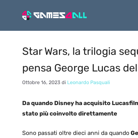
Vai
al
contenuto
Star Wars, la trilogia se
pensa George Lucas dell
Ottobre 16, 2023
di
Leonardo Pasquali
Da quando Disney ha acquisito Lucasfilm 
stato più coinvolto direttamente
Sono passati oltre dieci anni da quando
Ge