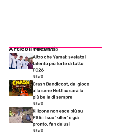
Articoli recenti
PRIMO PIANO
Altro che Yamal: svelato il
talento più forte di tutto
FC26
NEWS
Crash Bandicoot, dal gioco
alla serie Netflix: sarà la
più bella di sempre
NEWS
Killzone non esce più su
PS5: il suo ‘killer’ è già
pronto, fan delusi
NEWS