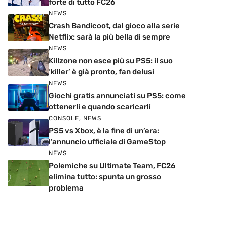
forte di tutto FC26
NEWS
Crash Bandicoot, dal gioco alla serie
Netflix: sarà la più bella di sempre
NEWS
Killzone non esce più su PS5: il suo
‘killer’ è già pronto, fan delusi
NEWS
Giochi gratis annunciati su PS5: come
ottenerli e quando scaricarli
CONSOLE
,
NEWS
PS5 vs Xbox, è la fine di un’era:
l’annuncio ufficiale di GameStop
NEWS
Polemiche su Ultimate Team, FC26
elimina tutto: spunta un grosso
problema