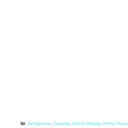
Categorie
Anteprime
,
Console
,
Giochi Mobile
,
Primo Pian