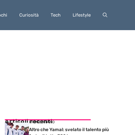
ochi
Curiosità
Tech
Lifestyle
Articoli recenti
PRIMO PIANO
Altro che Yamal: svelato il talento più