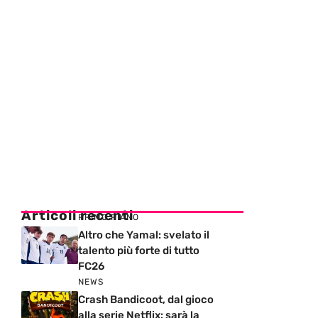
Articoli recenti
PRIMO PIANO
Altro che Yamal: svelato il
talento più forte di tutto
FC26
NEWS
Crash Bandicoot, dal gioco
alla serie Netflix: sarà la