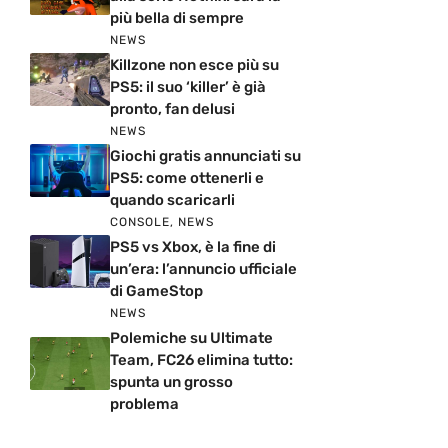
più bella di sempre
NEWS
Killzone non esce più su
PS5: il suo ‘killer’ è già
pronto, fan delusi
NEWS
Giochi gratis annunciati su
PS5: come ottenerli e
quando scaricarli
CONSOLE
,
NEWS
PS5 vs Xbox, è la fine di
un’era: l’annuncio ufficiale
di GameStop
NEWS
Polemiche su Ultimate
Team, FC26 elimina tutto:
spunta un grosso
problema