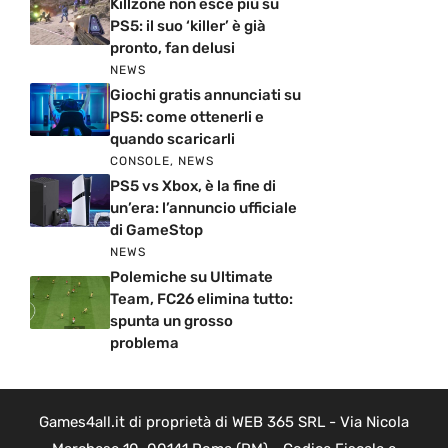
Killzone non esce più su
PS5: il suo ‘killer’ è già
pronto, fan delusi
NEWS
Giochi gratis annunciati su
PS5: come ottenerli e
quando scaricarli
CONSOLE
,
NEWS
PS5 vs Xbox, è la fine di
un’era: l’annuncio ufficiale
di GameStop
NEWS
Polemiche su Ultimate
Team, FC26 elimina tutto:
spunta un grosso
problema
Games4all.it di proprietà di WEB 365 SRL - Via Nicola