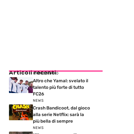
Articoli recenti
PRIMO PIANO
Altro che Yamal: svelato il
talento più forte di tutto
FC26
NEWS
Crash Bandicoot, dal gioco
alla serie Netflix: sarà la
più bella di sempre
NEWS