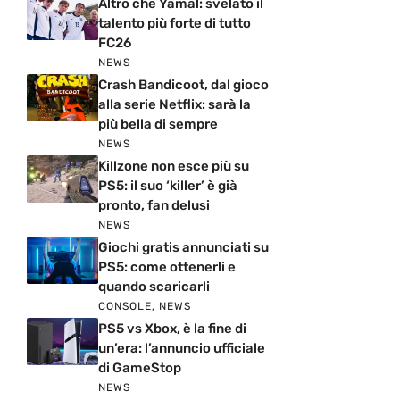
Altro che Yamal: svelato il
talento più forte di tutto
FC26
NEWS
Crash Bandicoot, dal gioco
alla serie Netflix: sarà la
più bella di sempre
NEWS
Killzone non esce più su
PS5: il suo ‘killer’ è già
pronto, fan delusi
NEWS
Giochi gratis annunciati su
PS5: come ottenerli e
quando scaricarli
CONSOLE
,
NEWS
PS5 vs Xbox, è la fine di
un’era: l’annuncio ufficiale
di GameStop
NEWS