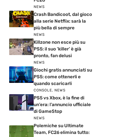
FC26
NEWS
Crash Bandicoot, dal gioco
alla serie Netflix: sarà la
più bella di sempre
NEWS
Killzone non esce più su
PS5: il suo ‘killer’ è già
pronto, fan delusi
NEWS
Giochi gratis annunciati su
PS5: come ottenerli e
quando scaricarli
CONSOLE
,
NEWS
PS5 vs Xbox, è la fine di
un’era: l’annuncio ufficiale
di GameStop
NEWS
Polemiche su Ultimate
Team, FC26 elimina tutto: