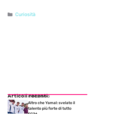
Categorie
Curiosità
Articoli recenti
PRIMO PIANO
Altro che Yamal: svelato il
talento più forte di tutto