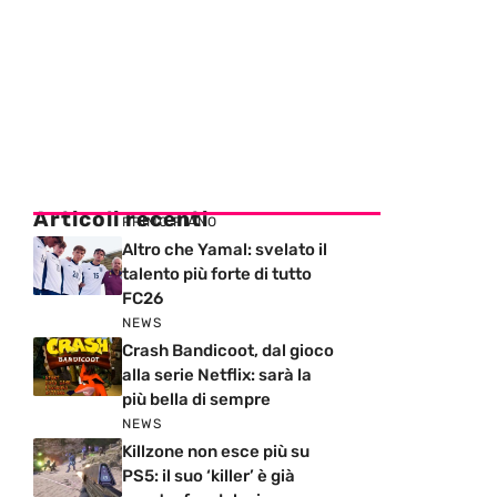
Articoli recenti
PRIMO PIANO
Altro che Yamal: svelato il
talento più forte di tutto
FC26
NEWS
Crash Bandicoot, dal gioco
alla serie Netflix: sarà la
più bella di sempre
NEWS
Killzone non esce più su
PS5: il suo ‘killer’ è già