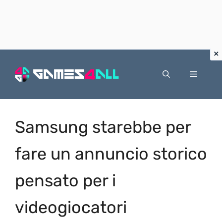
Vai
al
Menu
contenuto
Samsung starebbe per
fare un annuncio storico
pensato per i
videogiocatori