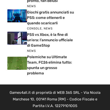
pronto, fan delusi
NEWS
Giochi gratis annunciati su
PS5: come ottenerli e
quando scaricarli
CONSOLE
,
NEWS
PS5 vs Xbox, è la fine di
un’era: l’annuncio ufficiale
di GameStop
NEWS
Polemiche su Ultimate
Team, FC26 elimina tutto:
spunta un grosso
problema
Games4all.it di proprietà di WEB 365 SRL - Via Nicola
Marchese 10, 00141 Roma (RM) - Codice Fiscale e
Partita I.V.A. 12279101005