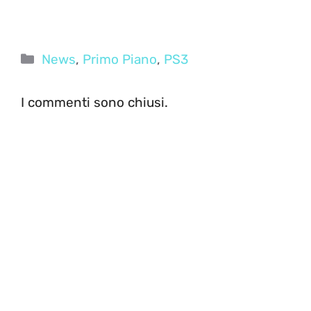
Categorie
News
,
Primo Piano
,
PS3
I commenti sono chiusi.