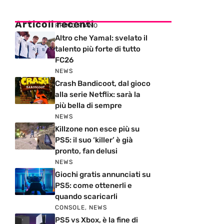
Articoli recenti
PRIMO PIANO
Altro che Yamal: svelato il
talento più forte di tutto
FC26
NEWS
Crash Bandicoot, dal gioco
alla serie Netflix: sarà la
più bella di sempre
NEWS
Killzone non esce più su
PS5: il suo ‘killer’ è già
pronto, fan delusi
NEWS
Giochi gratis annunciati su
PS5: come ottenerli e
quando scaricarli
CONSOLE
,
NEWS
PS5 vs Xbox, è la fine di