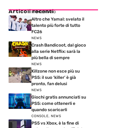
Articoli recenti
PRIMO PIANO
Altro che Yamal: svelato il
talento più forte di tutto
FC26
NEWS
Crash Bandicoot, dal gioco
alla serie Netflix: sarà la
più bella di sempre
NEWS
Killzone non esce più su
PS5: il suo ‘killer’ è già
pronto, fan delusi
NEWS
Giochi gratis annunciati su
PS5: come ottenerli e
quando scaricarli
CONSOLE
,
NEWS
PS5 vs Xbox, è la fine di