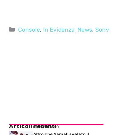
Categorie
Console
,
In Evidenza
,
News
,
Sony
Articoli recenti
PRIMO PIANO
Altro che Yamal: svelato il