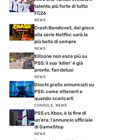
talento più forte di tutto
FC26
NEWS
Crash Bandicoot, dal gioco
alla serie Netflix: sarà la
più bella di sempre
NEWS
Killzone non esce più su
PS5: il suo ‘killer’ è già
pronto, fan delusi
NEWS
Giochi gratis annunciati su
PS5: come ottenerli e
quando scaricarli
CONSOLE
,
NEWS
PS5 vs Xbox, è la fine di
un’era: l’annuncio ufficiale
di GameStop
NEWS