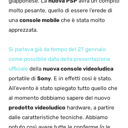
giapponese. La
nuova PSP
avrà un compito
molto pesante, quello di essere l’erede di
una
console mobile
che è stata molto
apprezzata.
Si parlava già da tempo del 27 gennaio
come possibile data della presentazione
ufficiale
della
nuova console videoludica
portatile di
Sony
. E in effetti così è stato.
All’evento è stato spiegato tutto quello che
al momento dobbiamo sapere del nuovo
prodotto videoludico
hardware, a partire
dalle caratteristiche tecniche. Abbiamo
potuto così avere tutte le conferme (o le