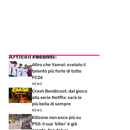
Articoli recenti
PRIMO PIANO
Altro che Yamal: svelato il
talento più forte di tutto
FC26
NEWS
Crash Bandicoot, dal gioco
alla serie Netflix: sarà la
più bella di sempre
NEWS
Killzone non esce più su
PS5: il suo ‘killer’ è già