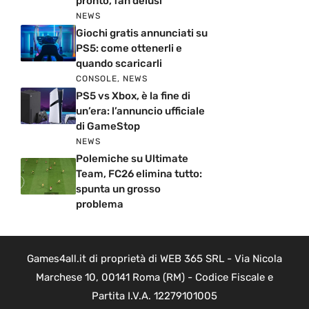
pronto, fan delusi
NEWS
Giochi gratis annunciati su
PS5: come ottenerli e
quando scaricarli
CONSOLE
,
NEWS
PS5 vs Xbox, è la fine di
un’era: l’annuncio ufficiale
di GameStop
NEWS
Polemiche su Ultimate
Team, FC26 elimina tutto:
spunta un grosso
problema
Games4all.it di proprietà di WEB 365 SRL - Via Nicola
Marchese 10, 00141 Roma (RM) - Codice Fiscale e
Partita I.V.A. 12279101005