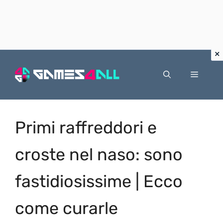
Vai
al
Menu
contenuto
Primi raffreddori e
croste nel naso: sono
fastidiosissime | Ecco
come curarle