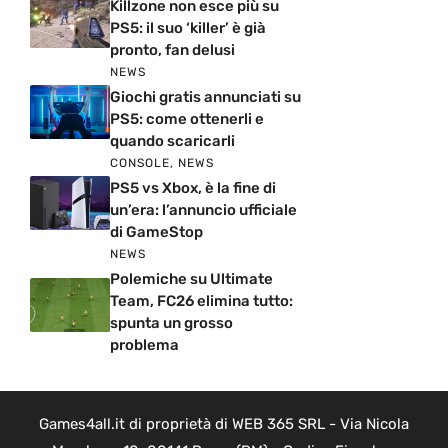
Killzone non esce più su
PS5: il suo ‘killer’ è già
pronto, fan delusi
NEWS
Giochi gratis annunciati su
PS5: come ottenerli e
quando scaricarli
CONSOLE
,
NEWS
PS5 vs Xbox, è la fine di
un’era: l’annuncio ufficiale
di GameStop
NEWS
Polemiche su Ultimate
Team, FC26 elimina tutto:
spunta un grosso
problema
Games4all.it di proprietà di WEB 365 SRL - Via Nicola