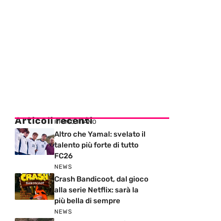
Articoli recenti
PRIMO PIANO
Altro che Yamal: svelato il
talento più forte di tutto
FC26
NEWS
Crash Bandicoot, dal gioco
alla serie Netflix: sarà la
più bella di sempre
NEWS