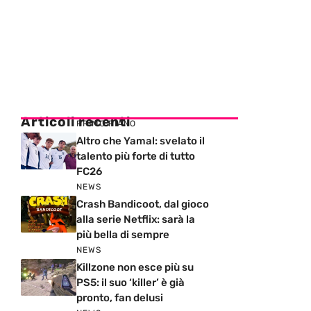
Articoli recenti
PRIMO PIANO
Altro che Yamal: svelato il
talento più forte di tutto
FC26
NEWS
Crash Bandicoot, dal gioco
alla serie Netflix: sarà la
più bella di sempre
NEWS
Killzone non esce più su
PS5: il suo ‘killer’ è già
pronto, fan delusi