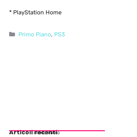
* PlayStation Home
Categorie
Primo Piano
,
PS3
Articoli recenti
PRIMO PIANO