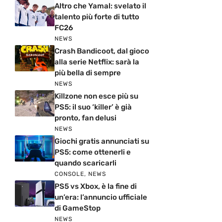
Altro che Yamal: svelato il
talento più forte di tutto
FC26
NEWS
Crash Bandicoot, dal gioco
alla serie Netflix: sarà la
più bella di sempre
NEWS
Killzone non esce più su
PS5: il suo ‘killer’ è già
pronto, fan delusi
NEWS
Giochi gratis annunciati su
PS5: come ottenerli e
quando scaricarli
CONSOLE
,
NEWS
PS5 vs Xbox, è la fine di
un’era: l’annuncio ufficiale
di GameStop
NEWS