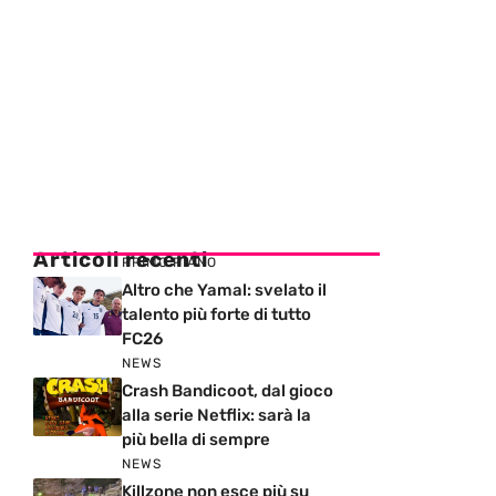
Articoli recenti
PRIMO PIANO
Altro che Yamal: svelato il
talento più forte di tutto
FC26
NEWS
Crash Bandicoot, dal gioco
alla serie Netflix: sarà la
più bella di sempre
NEWS
Killzone non esce più su