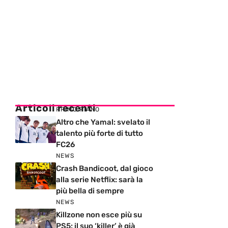
Articoli recenti
PRIMO PIANO
Altro che Yamal: svelato il
talento più forte di tutto
FC26
NEWS
Crash Bandicoot, dal gioco
alla serie Netflix: sarà la
più bella di sempre
NEWS
Killzone non esce più su
PS5: il suo ‘killer’ è già