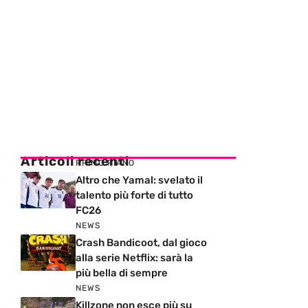
Articoli recenti
PRIMO PIANO
Altro che Yamal: svelato il
talento più forte di tutto
FC26
NEWS
Crash Bandicoot, dal gioco
alla serie Netflix: sarà la
più bella di sempre
NEWS
Killzone non esce più su