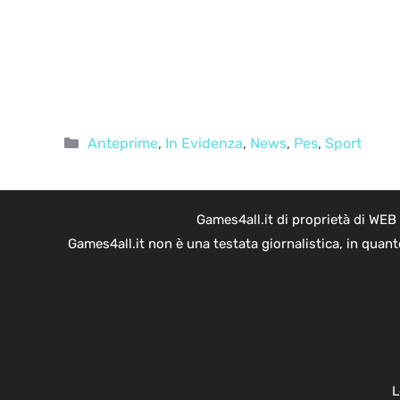
Categorie
Anteprime
,
In Evidenza
,
News
,
Pes
,
Sport
Games4all.it di proprietà di WEB
Games4all.it non è una testata giornalistica, in quan
L