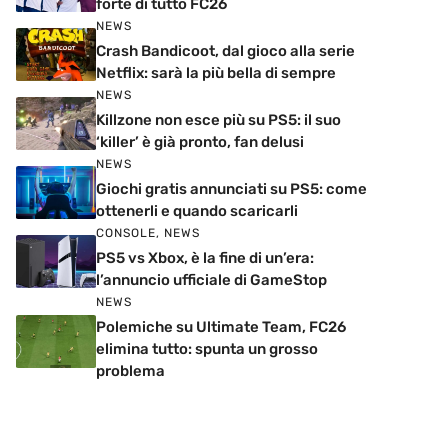
forte di tutto FC26
NEWS
Crash Bandicoot, dal gioco alla serie
Netflix: sarà la più bella di sempre
NEWS
Killzone non esce più su PS5: il suo
‘killer’ è già pronto, fan delusi
NEWS
Giochi gratis annunciati su PS5: come
ottenerli e quando scaricarli
CONSOLE
,
NEWS
PS5 vs Xbox, è la fine di un’era:
l’annuncio ufficiale di GameStop
NEWS
Polemiche su Ultimate Team, FC26
elimina tutto: spunta un grosso
problema