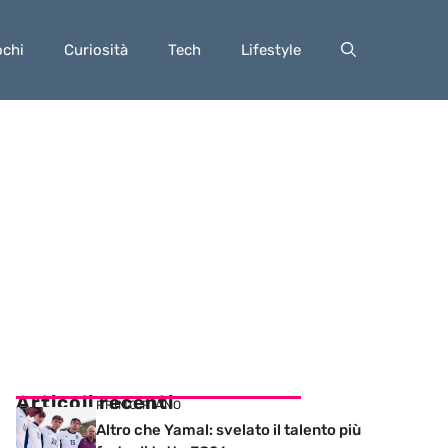
ochi
Curiosità
Tech
Lifestyle
Articoli recenti
PRIMO PIANO
Altro che Yamal: svelato il talento più