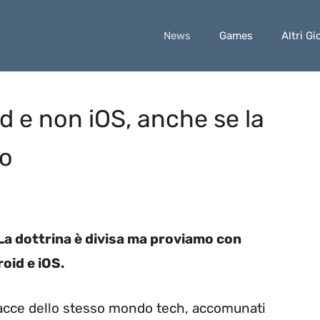
News
Games
Altri Gi
d e non iOS, anche se la
io
 La dottrina è divisa ma proviamo con
oid e iOS.
e facce dello stesso mondo tech, accomunati