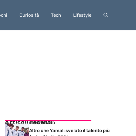
ochi
Curiosità
Tech
Lifestyle
Articoli recenti
PRIMO PIANO
Altro che Yamal: svelato il talento più