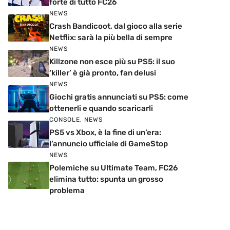
forte di tutto FC26
NEWS
Crash Bandicoot, dal gioco alla serie
Netflix: sarà la più bella di sempre
NEWS
Killzone non esce più su PS5: il suo
‘killer’ è già pronto, fan delusi
NEWS
Giochi gratis annunciati su PS5: come
ottenerli e quando scaricarli
CONSOLE
,
NEWS
PS5 vs Xbox, è la fine di un’era:
l’annuncio ufficiale di GameStop
NEWS
Polemiche su Ultimate Team, FC26
elimina tutto: spunta un grosso
problema