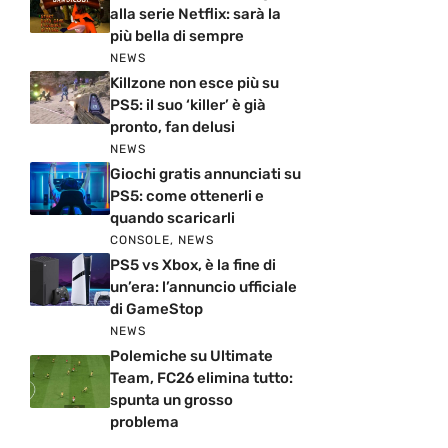
alla serie Netflix: sarà la
più bella di sempre
NEWS
Killzone non esce più su
PS5: il suo ‘killer’ è già
pronto, fan delusi
NEWS
Giochi gratis annunciati su
PS5: come ottenerli e
quando scaricarli
CONSOLE
,
NEWS
PS5 vs Xbox, è la fine di
un’era: l’annuncio ufficiale
di GameStop
NEWS
Polemiche su Ultimate
Team, FC26 elimina tutto:
spunta un grosso
problema