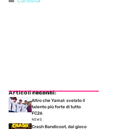
Curiosità
Articoli recenti
PRIMO PIANO
Altro che Yamal: svelato il
talento più forte di tutto
FC26
NEWS
Crash Bandicoot, dal gioco