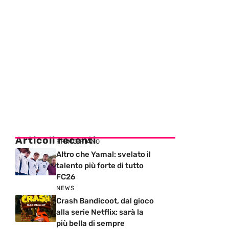
Articoli recenti
PRIMO PIANO
Altro che Yamal: svelato il
talento più forte di tutto
FC26
NEWS
Crash Bandicoot, dal gioco
alla serie Netflix: sarà la
più bella di sempre