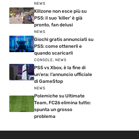
NEWS
Killzone non esce più su
PS5: il suo ‘killer’ è già
pronto, fan delusi
NEWS
Giochi gratis annunciati su
PS5: come ottenerli e
quando scaricarli
CONSOLE
,
NEWS
PS5 vs Xbox, è la fine di
un’era: l’annuncio ufficiale
di GameStop
NEWS
Polemiche su Ultimate
Team, FC26 elimina tutto:
spunta un grosso
problema