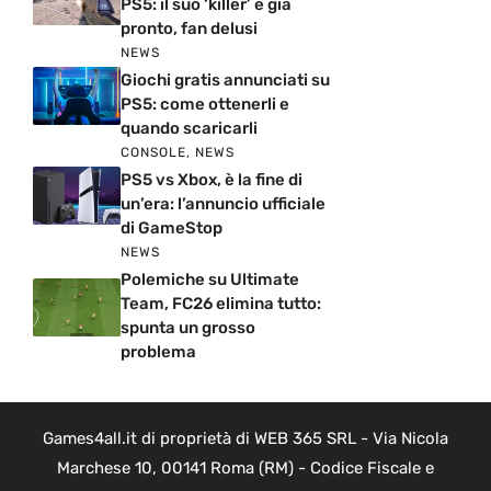
PS5: il suo ‘killer’ è già
pronto, fan delusi
NEWS
Giochi gratis annunciati su
PS5: come ottenerli e
quando scaricarli
CONSOLE
,
NEWS
PS5 vs Xbox, è la fine di
un’era: l’annuncio ufficiale
di GameStop
NEWS
Polemiche su Ultimate
Team, FC26 elimina tutto:
spunta un grosso
problema
Games4all.it di proprietà di WEB 365 SRL - Via Nicola
Marchese 10, 00141 Roma (RM) - Codice Fiscale e