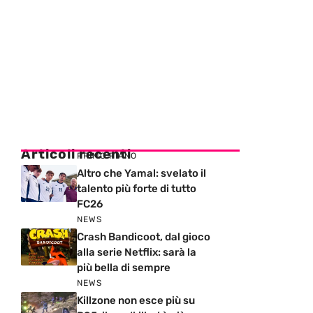
Articoli recenti
PRIMO PIANO
Altro che Yamal: svelato il
talento più forte di tutto
FC26
NEWS
Crash Bandicoot, dal gioco
alla serie Netflix: sarà la
più bella di sempre
NEWS
Killzone non esce più su