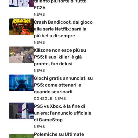
talento più forte di tutto
FC26
NEWS
Crash Bandicoot, dal gioco
alla serie Netflix: sarà la
più bella di sempre
NEWS
Killzone non esce più su
PS5: il suo ‘killer’ è già
pronto, fan delusi
NEWS
Giochi gratis annunciati su
PS5: come ottenerli e
quando scaricarli
CONSOLE
,
NEWS
PS5 vs Xbox, è la fine di
un’era: l’annuncio ufficiale
di GameStop
NEWS
Polemiche su Ultimate