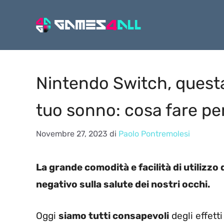
Vai
al
contenuto
Nintendo Switch, questa
tuo sonno: cosa fare per
Novembre 27, 2023
di
Paolo Pontremolesi
La grande comodità e facilità di utilizz
negativo sulla salute dei nostri occhi.
Oggi
siamo tutti consapevoli
degli effett