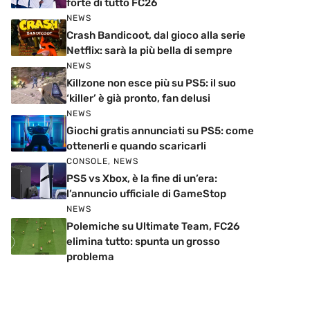
forte di tutto FC26
NEWS
Crash Bandicoot, dal gioco alla serie
Netflix: sarà la più bella di sempre
NEWS
Killzone non esce più su PS5: il suo
‘killer’ è già pronto, fan delusi
NEWS
Giochi gratis annunciati su PS5: come
ottenerli e quando scaricarli
CONSOLE
,
NEWS
PS5 vs Xbox, è la fine di un’era:
l’annuncio ufficiale di GameStop
NEWS
Polemiche su Ultimate Team, FC26
elimina tutto: spunta un grosso
problema