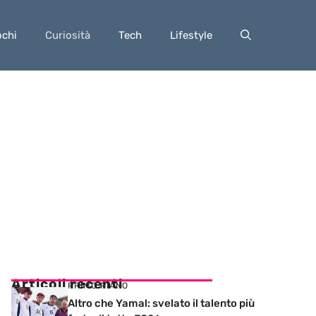
ochi
Curiosità
Tech
Lifestyle
Articoli recenti
PRIMO PIANO
Altro che Yamal: svelato il talento più