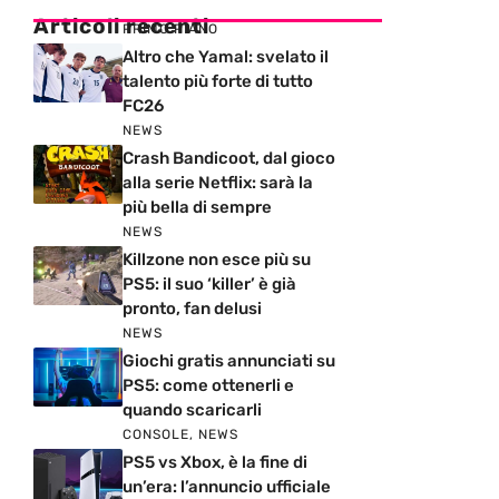
Articoli recenti
PRIMO PIANO
Altro che Yamal: svelato il
talento più forte di tutto
FC26
NEWS
Crash Bandicoot, dal gioco
alla serie Netflix: sarà la
più bella di sempre
NEWS
Killzone non esce più su
PS5: il suo ‘killer’ è già
pronto, fan delusi
NEWS
Giochi gratis annunciati su
PS5: come ottenerli e
quando scaricarli
CONSOLE
,
NEWS
PS5 vs Xbox, è la fine di
un’era: l’annuncio ufficiale