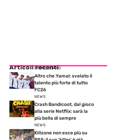
Articoli recenti
PRIMO PIANO
Altro che Yamal: svelato il
talento più forte di tutto
FC26
NEWS
Crash Bandicoot, dal gioco
alla serie Netflix: sarà la
più bella di sempre
NEWS
Killzone non esce più su
PS5: il suo ‘killer’ è già