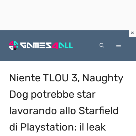
Vai
al
Menu
contenuto
Niente TLOU 3, Naughty
Dog potrebbe star
lavorando allo Starfield
di Playstation: il leak