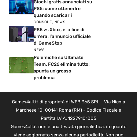
Giochi gratis annunciati su
PS5: come ottenerli e
quando scaricarli
CONSOLE
,
NEWS
PS5 vs Xbox, è la fine di
un’era: l’annuncio ufficiale
di GameStop
NEWS
Polemiche su Ultimate
Team, FC26 elimina tutto:
spunta un grosso
problema
Games4all.it di proprietà di WEB 365 SRL - Via Nicola
Marchese 10, 00141 Roma (RM) - Codice Fiscale e
Partita I.V.A. 12279101005
Games4all.it non è una testata giornalistica, in quanto
viene aggiornato senza alcuna periodicità. Non può