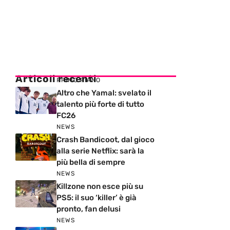
Articoli recenti
PRIMO PIANO
Altro che Yamal: svelato il
talento più forte di tutto
FC26
NEWS
Crash Bandicoot, dal gioco
alla serie Netflix: sarà la
più bella di sempre
NEWS
Killzone non esce più su
PS5: il suo ‘killer’ è già
pronto, fan delusi
NEWS