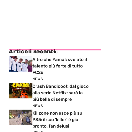
Articoli recenti
PRIMO PIANO
Altro che Yamal: svelato il
talento più forte di tutto
FC26
NEWS
Crash Bandicoot, dal gioco
alla serie Netflix: sarà la
più bella di sempre
NEWS
Killzone non esce più su
PS5: il suo ‘killer’ è già
pronto, fan delusi