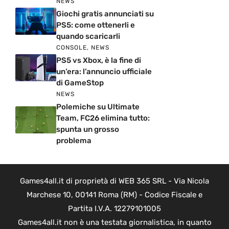
NEWS
Giochi gratis annunciati su
PS5: come ottenerli e
quando scaricarli
CONSOLE
,
NEWS
PS5 vs Xbox, è la fine di
un’era: l’annuncio ufficiale
di GameStop
NEWS
Polemiche su Ultimate
Team, FC26 elimina tutto:
spunta un grosso
problema
Games4all.it di proprietà di WEB 365 SRL - Via Nicola
Marchese 10, 00141 Roma (RM) - Codice Fiscale e
Partita I.V.A. 12279101005
Games4all.it non è una testata giornalistica, in quanto