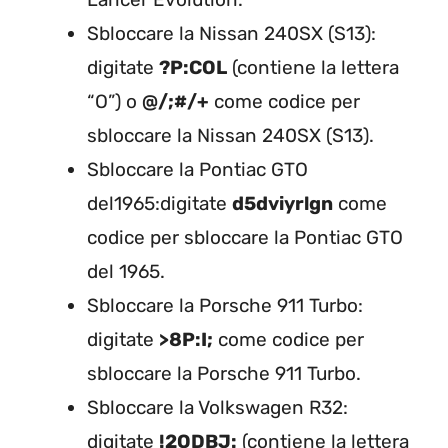
Sbloccare la Nissan 240SX (S13):
digitate
?P:COL
(contiene la lettera
“O”) o
@/;#/+
come codice per
sbloccare la Nissan 240SX (S13).
Sbloccare la Pontiac GTO
del1965:digitate
d5dviyrlgn
come
codice per sbloccare la Pontiac GTO
del 1965.
Sbloccare la Porsche 911 Turbo:
digitate
>8P:I;
come codice per
sbloccare la Porsche 911 Turbo.
Sbloccare la Volkswagen R32:
digitate
!2ODBJ:
(contiene la lettera