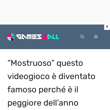
Vai
al
Menu
contenuto
“Mostruoso” questo
videogioco è diventato
famoso perché è il
peggiore dell’anno