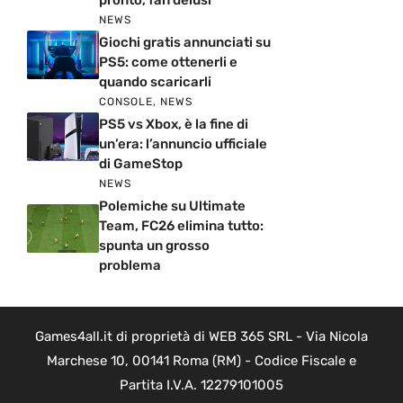
NEWS
Giochi gratis annunciati su
PS5: come ottenerli e
quando scaricarli
CONSOLE
,
NEWS
PS5 vs Xbox, è la fine di
un’era: l’annuncio ufficiale
di GameStop
NEWS
Polemiche su Ultimate
Team, FC26 elimina tutto:
spunta un grosso
problema
Games4all.it di proprietà di WEB 365 SRL - Via Nicola
Marchese 10, 00141 Roma (RM) - Codice Fiscale e
Partita I.V.A. 12279101005