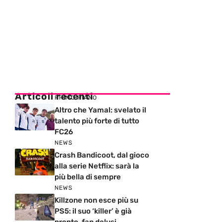
Articoli recenti
PRIMO PIANO
Altro che Yamal: svelato il
talento più forte di tutto
FC26
NEWS
Crash Bandicoot, dal gioco
alla serie Netflix: sarà la
più bella di sempre
NEWS
Killzone non esce più su
PS5: il suo ‘killer’ è già
pronto, fan delusi