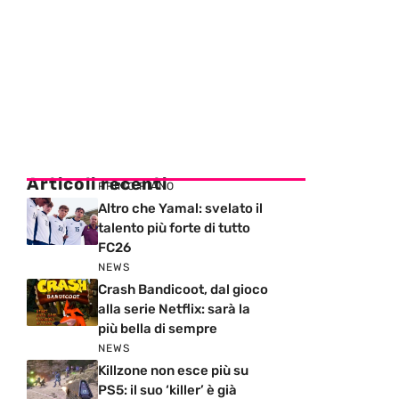
Articoli recenti
PRIMO PIANO
Altro che Yamal: svelato il
talento più forte di tutto
FC26
NEWS
Crash Bandicoot, dal gioco
alla serie Netflix: sarà la
più bella di sempre
NEWS
Killzone non esce più su
PS5: il suo ‘killer’ è già