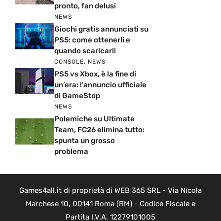
pronto, fan delusi
NEWS
Giochi gratis annunciati su
PS5: come ottenerli e
quando scaricarli
CONSOLE
,
NEWS
PS5 vs Xbox, è la fine di
un’era: l’annuncio ufficiale
di GameStop
NEWS
Polemiche su Ultimate
Team, FC26 elimina tutto:
spunta un grosso
problema
Games4all.it di proprietà di WEB 365 SRL - Via Nicola
Marchese 10, 00141 Roma (RM) - Codice Fiscale e
Partita I.V.A. 12279101005