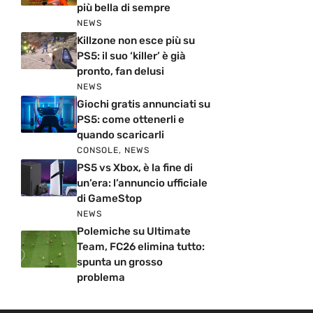
più bella di sempre
NEWS
Killzone non esce più su
PS5: il suo ‘killer’ è già
pronto, fan delusi
NEWS
Giochi gratis annunciati su
PS5: come ottenerli e
quando scaricarli
CONSOLE
,
NEWS
PS5 vs Xbox, è la fine di
un’era: l’annuncio ufficiale
di GameStop
NEWS
Polemiche su Ultimate
Team, FC26 elimina tutto:
spunta un grosso
problema