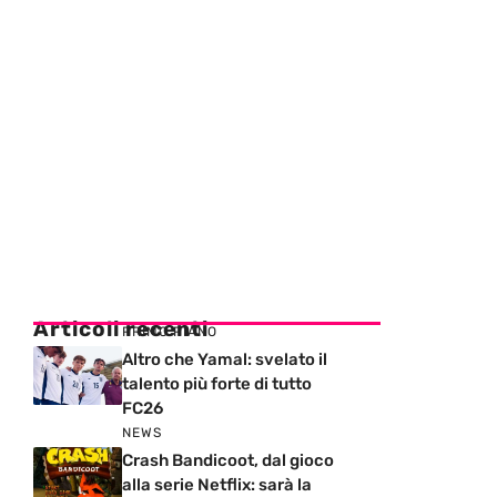
Articoli recenti
PRIMO PIANO
Altro che Yamal: svelato il
talento più forte di tutto
FC26
NEWS
Crash Bandicoot, dal gioco
alla serie Netflix: sarà la