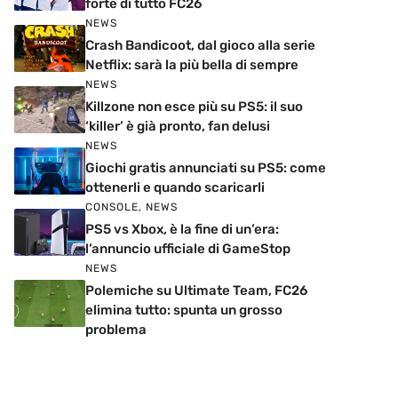
forte di tutto FC26
NEWS
Crash Bandicoot, dal gioco alla serie
Netflix: sarà la più bella di sempre
NEWS
Killzone non esce più su PS5: il suo
‘killer’ è già pronto, fan delusi
NEWS
Giochi gratis annunciati su PS5: come
ottenerli e quando scaricarli
CONSOLE
,
NEWS
PS5 vs Xbox, è la fine di un’era:
l’annuncio ufficiale di GameStop
NEWS
Polemiche su Ultimate Team, FC26
elimina tutto: spunta un grosso
problema