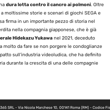
una
dura lotta contro il cancro ai polmoni
. Oltre
he a moltissime storie e scenari di giochi SEGA e
sa firma in un importante pezzo di storia nel
rdita nella compagnia giapponese, che è già
enerale Hidekazu Yukawa
nel 2021, deceduto
a molto da fare se non porgere le condoglianze
mpatto sull’industria videoludica, che ha definito
toria durante la crescita di una delle compagnie
 365 SRL - Via Nicola Marchese 10, 00141 Roma (RM) - Codice Fis