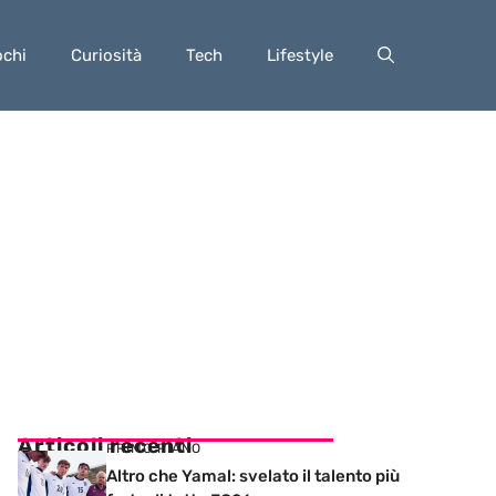
ochi
Curiosità
Tech
Lifestyle
Articoli recenti
PRIMO PIANO
Altro che Yamal: svelato il talento più