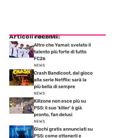
Articoli recenti
PRIMO PIANO
Altro che Yamal: svelato il
talento più forte di tutto
FC26
NEWS
Crash Bandicoot, dal gioco
alla serie Netflix: sarà la
più bella di sempre
NEWS
Killzone non esce più su
PS5: il suo ‘killer’ è già
pronto, fan delusi
NEWS
Giochi gratis annunciati su
PS5: come ottenerli e