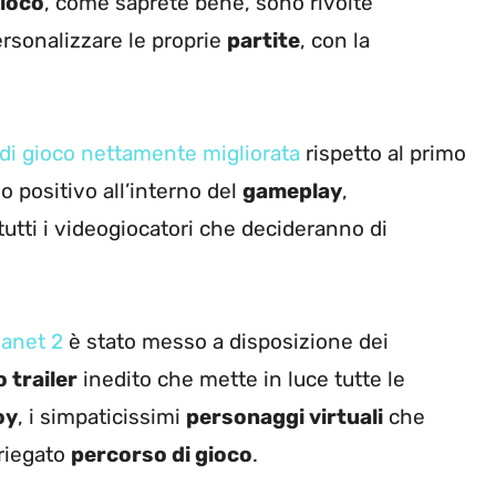
gioco
, come saprete bene, sono rivolte
ersonalizzare le proprie
partite
, con la
 di gioco nettamente migliorata
rispetto al primo
do positivo all’interno del
gameplay
,
tutti i videogiocatori che decideranno di
Planet 2
è stato messo a disposizione dei
 trailer
inedito che mette in luce tutte le
oy
, i simpaticissimi
personaggi virtuali
che
ariegato
percorso di gioco
.