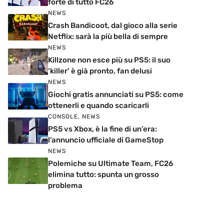
forte di tutto FC26
NEWS
Crash Bandicoot, dal gioco alla serie
Netflix: sarà la più bella di sempre
NEWS
Killzone non esce più su PS5: il suo
‘killer’ è già pronto, fan delusi
NEWS
Giochi gratis annunciati su PS5: come
ottenerli e quando scaricarli
CONSOLE
,
NEWS
PS5 vs Xbox, è la fine di un’era:
l’annuncio ufficiale di GameStop
NEWS
Polemiche su Ultimate Team, FC26
elimina tutto: spunta un grosso
problema