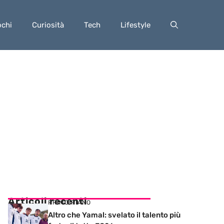
ochi
Curiosità
Tech
Lifestyle
Articoli recenti
PRIMO PIANO
Altro che Yamal: svelato il talento più