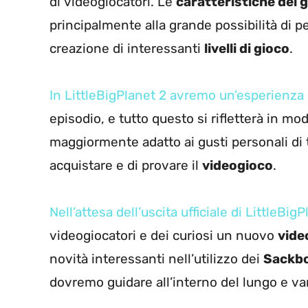
di videogiocatori. Le
caratteristiche del 
principalmente alla grande possibilità di p
creazione di interessanti
livelli di gioco
.
In LittleBigPlanet 2 avremo un’esperienza
episodio, e tutto questo si rifletterà in mo
maggiormente adatto ai gusti personali di 
acquistare e di provare il
videogioco
.
Nell’attesa dell’uscita ufficiale di LittleBig
videogiocatori e dei curiosi un nuovo
video
novità interessanti nell’utilizzo dei
Sackb
dovremo guidare all’interno del lungo e v