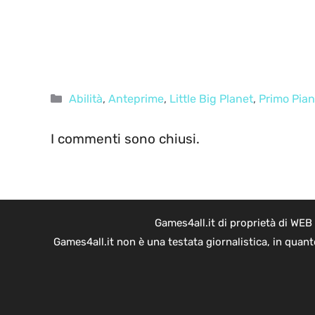
Categorie
Abilità
,
Anteprime
,
Little Big Planet
,
Primo Pia
I commenti sono chiusi.
Games4all.it di proprietà di WEB
Games4all.it non è una testata giornalistica, in quan