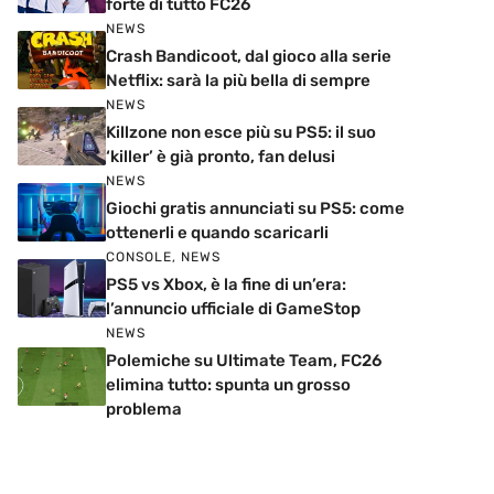
forte di tutto FC26
NEWS
Crash Bandicoot, dal gioco alla serie
Netflix: sarà la più bella di sempre
NEWS
Killzone non esce più su PS5: il suo
‘killer’ è già pronto, fan delusi
NEWS
Giochi gratis annunciati su PS5: come
ottenerli e quando scaricarli
CONSOLE
,
NEWS
PS5 vs Xbox, è la fine di un’era:
l’annuncio ufficiale di GameStop
NEWS
Polemiche su Ultimate Team, FC26
elimina tutto: spunta un grosso
problema