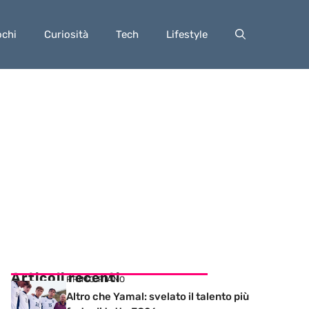
ochi
Curiosità
Tech
Lifestyle
Articoli recenti
PRIMO PIANO
Altro che Yamal: svelato il talento più