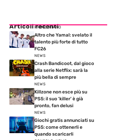
Articoli recenti
PRIMO PIANO
Altro che Yamal: svelato il
talento più forte di tutto
FC26
NEWS
Crash Bandicoot, dal gioco
alla serie Netflix: sarà la
più bella di sempre
NEWS
Killzone non esce più su
PS5: il suo ‘killer’ è già
pronto, fan delusi
NEWS
Giochi gratis annunciati su
PS5: come ottenerli e
quando scaricarli