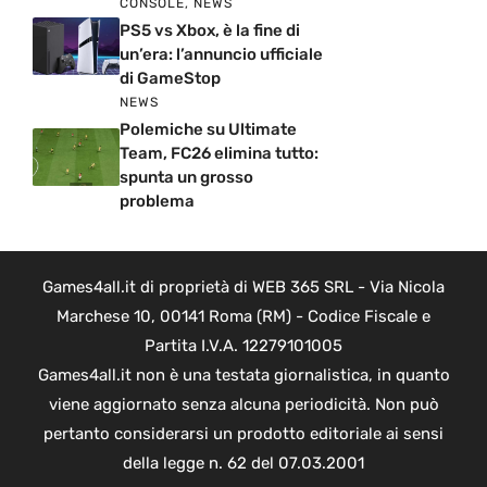
CONSOLE
,
NEWS
PS5 vs Xbox, è la fine di
un’era: l’annuncio ufficiale
di GameStop
NEWS
Polemiche su Ultimate
Team, FC26 elimina tutto:
spunta un grosso
problema
Games4all.it di proprietà di WEB 365 SRL - Via Nicola
Marchese 10, 00141 Roma (RM) - Codice Fiscale e
Partita I.V.A. 12279101005
Games4all.it non è una testata giornalistica, in quanto
viene aggiornato senza alcuna periodicità. Non può
pertanto considerarsi un prodotto editoriale ai sensi
della legge n. 62 del 07.03.2001