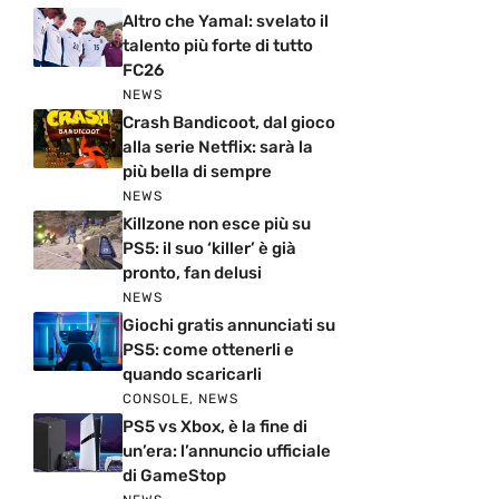
Altro che Yamal: svelato il
talento più forte di tutto
FC26
NEWS
Crash Bandicoot, dal gioco
alla serie Netflix: sarà la
più bella di sempre
NEWS
Killzone non esce più su
PS5: il suo ‘killer’ è già
pronto, fan delusi
NEWS
Giochi gratis annunciati su
PS5: come ottenerli e
quando scaricarli
CONSOLE
,
NEWS
PS5 vs Xbox, è la fine di
un’era: l’annuncio ufficiale
di GameStop