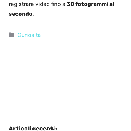
registrare video fino a
30 fotogrammi al
secondo
.
Categorie
Curiosità
Articoli recenti
PRIMO PIANO