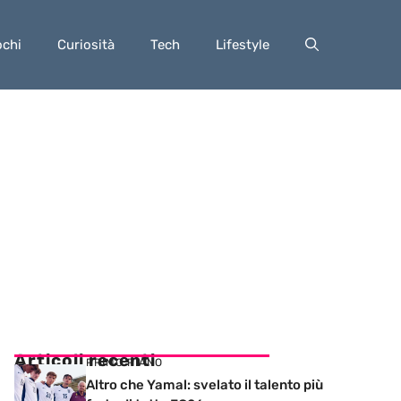
ochi
Curiosità
Tech
Lifestyle
Articoli recenti
PRIMO PIANO
Altro che Yamal: svelato il talento più