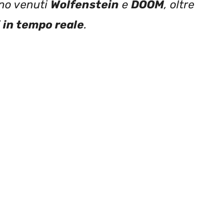
ono venuti
Wolfenstein
e
DOOM
, oltre
i in tempo reale
.