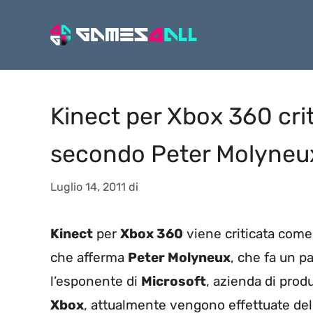
Vai
al
contenuto
Kinect per Xbox 360 cri
secondo Peter Molyneu
Luglio 14, 2011
di
Kinect
per
Xbox 360
viene criticata come
che afferma
Peter Molyneux
, che fa un 
l’esponente di
Microsoft
, azienda di prod
Xbox
, attualmente vengono effettuate dell