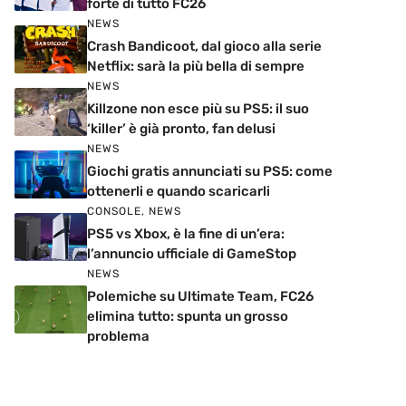
forte di tutto FC26
NEWS
Crash Bandicoot, dal gioco alla serie
Netflix: sarà la più bella di sempre
NEWS
Killzone non esce più su PS5: il suo
‘killer’ è già pronto, fan delusi
NEWS
Giochi gratis annunciati su PS5: come
ottenerli e quando scaricarli
CONSOLE
,
NEWS
PS5 vs Xbox, è la fine di un’era:
l’annuncio ufficiale di GameStop
NEWS
Polemiche su Ultimate Team, FC26
elimina tutto: spunta un grosso
problema