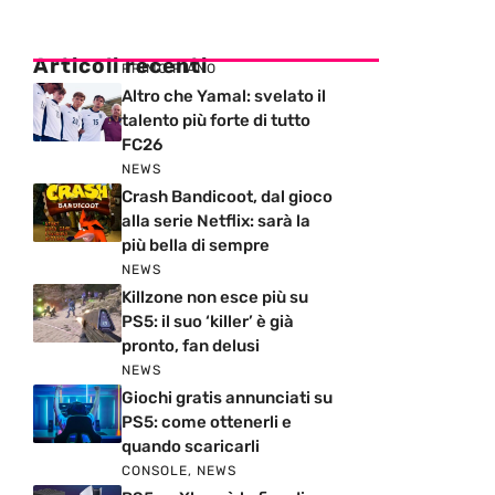
Articoli recenti
PRIMO PIANO
Altro che Yamal: svelato il
talento più forte di tutto
FC26
NEWS
Crash Bandicoot, dal gioco
alla serie Netflix: sarà la
più bella di sempre
NEWS
Killzone non esce più su
PS5: il suo ‘killer’ è già
pronto, fan delusi
NEWS
Giochi gratis annunciati su
PS5: come ottenerli e
quando scaricarli
CONSOLE
,
NEWS