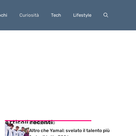
ochi
Curiosità
Tech
Lifestyle
Articoli recenti
PRIMO PIANO
Altro che Yamal: svelato il talento più