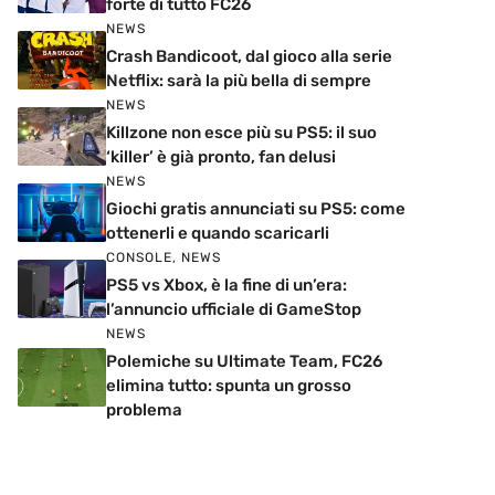
forte di tutto FC26
NEWS
Crash Bandicoot, dal gioco alla serie
Netflix: sarà la più bella di sempre
NEWS
Killzone non esce più su PS5: il suo
‘killer’ è già pronto, fan delusi
NEWS
Giochi gratis annunciati su PS5: come
ottenerli e quando scaricarli
CONSOLE
,
NEWS
PS5 vs Xbox, è la fine di un’era:
l’annuncio ufficiale di GameStop
NEWS
Polemiche su Ultimate Team, FC26
elimina tutto: spunta un grosso
problema