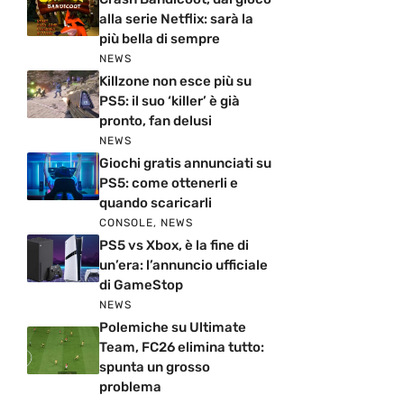
alla serie Netflix: sarà la
più bella di sempre
NEWS
Killzone non esce più su
PS5: il suo ‘killer’ è già
pronto, fan delusi
NEWS
Giochi gratis annunciati su
PS5: come ottenerli e
quando scaricarli
CONSOLE
,
NEWS
PS5 vs Xbox, è la fine di
un’era: l’annuncio ufficiale
di GameStop
NEWS
Polemiche su Ultimate
Team, FC26 elimina tutto:
spunta un grosso
problema