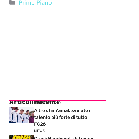
Categorie
Primo Piano
Articoli recenti
PRIMO PIANO
Altro che Yamal: svelato il
talento più forte di tutto
FC26
NEWS
Crash Bandicoot, dal gioco