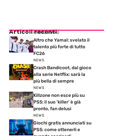
Articoli recenti
PRIMO PIANO
Altro che Yamal: svelato il
talento più forte di tutto
FC26
NEWS
Crash Bandicoot, dal gioco
alla serie Netflix: sarà la
più bella di sempre
NEWS
Killzone non esce più su
PS5: il suo ‘killer’ è già
pronto, fan delusi
NEWS
Giochi gratis annunciati su
PS5: come ottenerli e