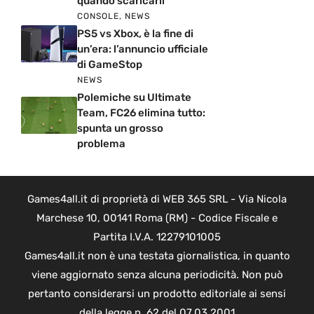
quando scaricarli
CONSOLE
,
NEWS
PS5 vs Xbox, è la fine di
un’era: l’annuncio ufficiale
di GameStop
NEWS
Polemiche su Ultimate
Team, FC26 elimina tutto:
spunta un grosso
problema
Games4all.it di proprietà di WEB 365 SRL - Via Nicola
Marchese 10, 00141 Roma (RM) - Codice Fiscale e
Partita I.V.A. 12279101005
Games4all.it non è una testata giornalistica, in quanto
viene aggiornato senza alcuna periodicità. Non può
pertanto considerarsi un prodotto editoriale ai sensi
della legge n. 62 del 07.03.2001