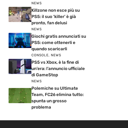
NEWS
Killzone non esce più su
PS5: il suo ‘killer’ è già
pronto, fan delusi
NEWS
Giochi gratis annunciati su
PS5: come ottenerli e
quando scaricarli
CONSOLE
,
NEWS
PS5 vs Xbox, è la fine di
un’era: l’annuncio ufficiale
di GameStop
NEWS
Polemiche su Ultimate
Team, FC26 elimina tutto:
spunta un grosso
problema