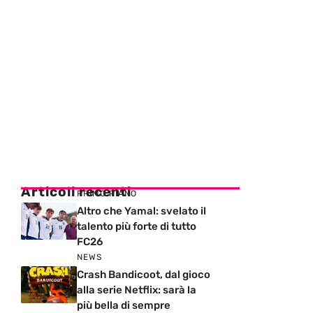
Articoli recenti
PRIMO PIANO
Altro che Yamal: svelato il
talento più forte di tutto
FC26
NEWS
Crash Bandicoot, dal gioco
alla serie Netflix: sarà la
più bella di sempre