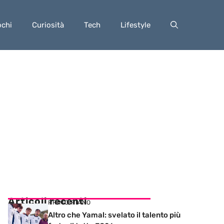
ochi
Curiosità
Tech
Lifestyle
Articoli recenti
PRIMO PIANO
Altro che Yamal: svelato il talento più