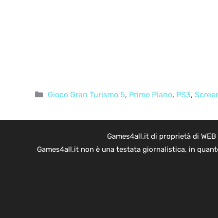
Categorie
Gioco Gran Turismo 5
,
Primo Piano
,
PS3
,
Scree
Games4all.it di proprietà di WEB
Games4all.it non è una testata giornalistica, in quan