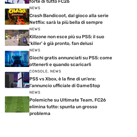
forte di tutto FC26
NEWS
Crash Bandicoot, dal gioco alla serie
Netflix: sarà la più bella di sempre
NEWS
Killzone non esce più su PS5: il suo
‘killer’ è già pronto, fan delusi
NEWS
Giochi gratis annunciati su PS5: come
ottenerli e quando scaricarli
CONSOLE
,
NEWS
PS5 vs Xbox, è la fine di un’era:
l’annuncio ufficiale di GameStop
NEWS
Polemiche su Ultimate Team, FC26
elimina tutto: spunta un grosso
problema