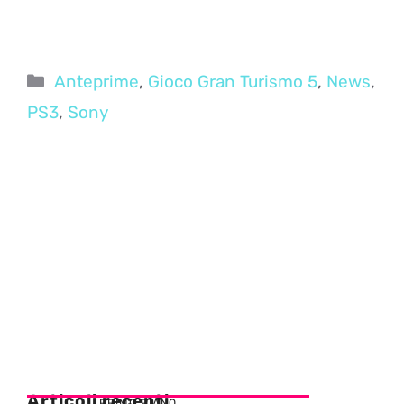
Categorie
Anteprime
,
Gioco Gran Turismo 5
,
News
,
PS3
,
Sony
Articoli recenti
PRIMO PIANO