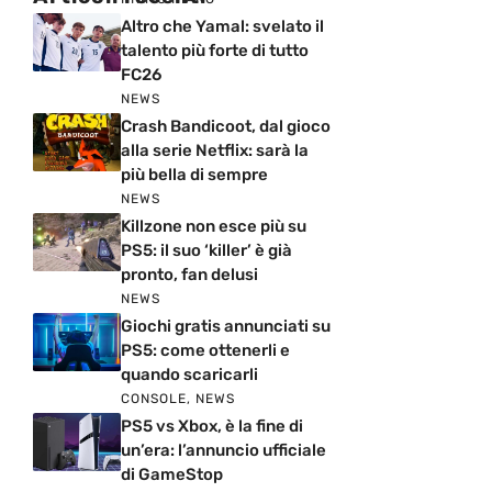
Altro che Yamal: svelato il
talento più forte di tutto
FC26
NEWS
Crash Bandicoot, dal gioco
alla serie Netflix: sarà la
più bella di sempre
NEWS
Killzone non esce più su
PS5: il suo ‘killer’ è già
pronto, fan delusi
NEWS
Giochi gratis annunciati su
PS5: come ottenerli e
quando scaricarli
CONSOLE
,
NEWS
PS5 vs Xbox, è la fine di
un’era: l’annuncio ufficiale
di GameStop