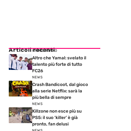
Articoli recenti
PRIMO PIANO
Altro che Yamal: svelato il
talento più forte di tutto
FC26
NEWS
Crash Bandicoot, dal gioco
alla serie Netflix: sarà la
più bella di sempre
NEWS
Killzone non esce più su
PS5: il suo ‘killer’ è già
pronto, fan delusi
NEWS