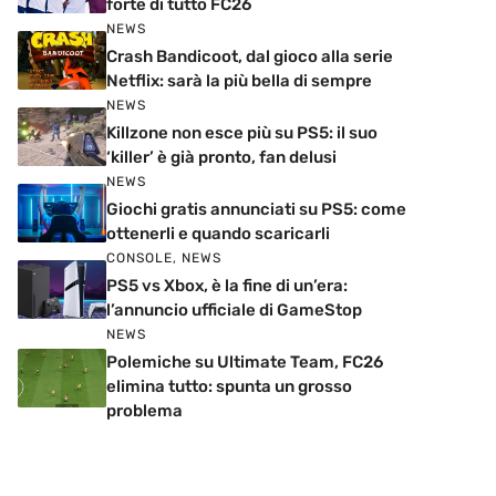
forte di tutto FC26
NEWS
Crash Bandicoot, dal gioco alla serie
Netflix: sarà la più bella di sempre
NEWS
Killzone non esce più su PS5: il suo
‘killer’ è già pronto, fan delusi
NEWS
Giochi gratis annunciati su PS5: come
ottenerli e quando scaricarli
CONSOLE
,
NEWS
PS5 vs Xbox, è la fine di un’era:
l’annuncio ufficiale di GameStop
NEWS
Polemiche su Ultimate Team, FC26
elimina tutto: spunta un grosso
problema