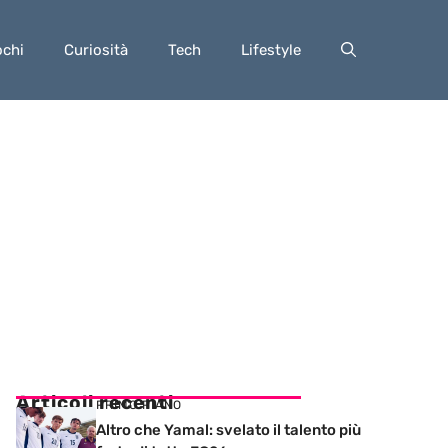
ochi
Curiosità
Tech
Lifestyle
Articoli recenti
PRIMO PIANO
Altro che Yamal: svelato il talento più