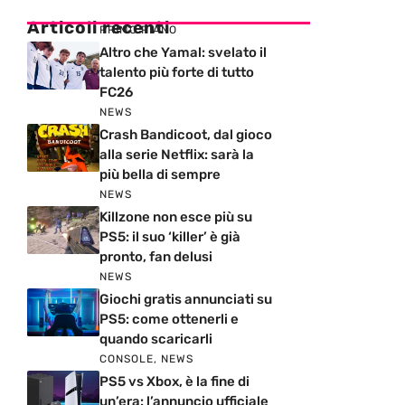
Articoli recenti
PRIMO PIANO
Altro che Yamal: svelato il
talento più forte di tutto
FC26
NEWS
Crash Bandicoot, dal gioco
alla serie Netflix: sarà la
più bella di sempre
NEWS
Killzone non esce più su
PS5: il suo ‘killer’ è già
pronto, fan delusi
NEWS
Giochi gratis annunciati su
PS5: come ottenerli e
quando scaricarli
CONSOLE
,
NEWS
PS5 vs Xbox, è la fine di
un’era: l’annuncio ufficiale